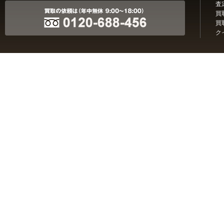
査
買
買
ク