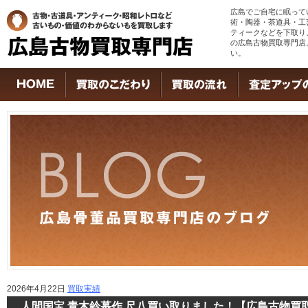
広島でご自宅に眠って
術・陶器・茶道具・工
ティークなどを下取り
の広島古物買取専門店
い。
2026年4月22日
買取実績
人間国宝 青木鈴慕作 尺八買い取りました！【広島古物買