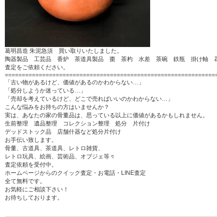
葛明昌造 朱泥急須 買い取りいたしました。
陶器製品 工芸品 香炉 茶道具製品 棗 茶杓 水差 茶碗 鉄瓶 掛け軸 
査定をご依頼ください。
==============================================================
「古い物があるけど、価値があるのかわからない…」
「処分しようか迷っている…」
「売却を考えているけど、どこで売ればいいのかわからない…」
こんな悩みをお持ちの方はいませんか？
実は、あなたの家の骨董品は、思っている以上に価値があるかもしれません。
生前整理 遺品整理 コレクション整理 処分 片付け
デッドストック品 店舗什器など処分片付け
お手伝い致します。
骨董、古道具、茶道具、レトロ雑貨、
レトロ玩具、絵画、芸術品、オブジェ等々
査定依頼を受付中。
ホームページからのクイック査定・お電話・LINE査定
全て無料です。
お気軽にご相談下さい！
お待ちしております。