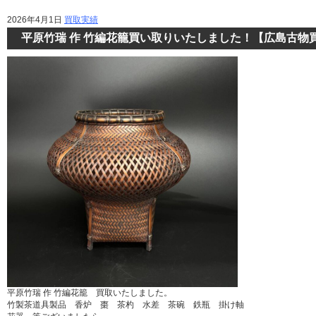
2026年4月1日
買取実績
平原竹瑞 作 竹編花籠買い取りいたしました！【広島古物
平原竹瑞 作 竹編花籠 買取いたしました。
竹製茶道具製品 香炉 棗 茶杓 水差 茶碗 鉄瓶 掛け軸