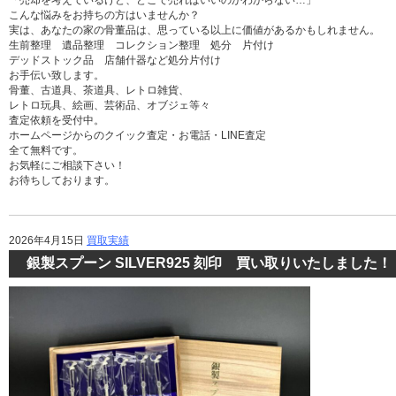
「売却を考えているけど、どこで売ればいいのかわからない…」
こんな悩みをお持ちの方はいませんか？
実は、あなたの家の骨董品は、思っている以上に価値があるかもしれません。
生前整理 遺品整理 コレクション整理 処分 片付け
デッドストック品 店舗什器など処分片付け
お手伝い致します。
骨董、古道具、茶道具、レトロ雑貨、
レトロ玩具、絵画、芸術品、オブジェ等々
査定依頼を受付中。
ホームページからのクイック査定・お電話・LINE査定
全て無料です。
お気軽にご相談下さい！
お待ちしております。
2026年4月15日
買取実績
銀製スプーン SILVER925 刻印 買い取りいたしまし