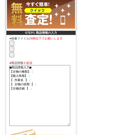
STEP1 商品情報の入力
●画像ファイル
2MB以下でお願いします
●
商品情報
※必須