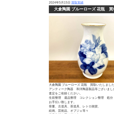
2024年5月15日
買取実績
大倉陶園 ブルーローズ 花瓶 
大倉陶園 ブルーローズ 花瓶 買取いたしまし
アンティーク陶器 和洋陶器製品等ございまし
査定をご依頼ください。
生前整理 遺品整理 コレクション整理 処分
お手伝い致します。
骨董、古道具、茶道具、レトロ雑貨、
絵画、芸術品、オブジェ等々