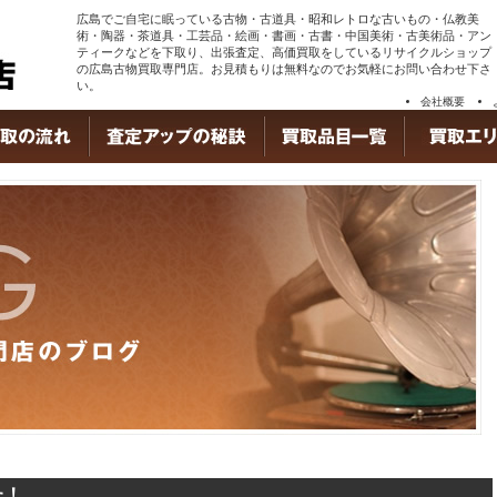
広島でご自宅に眠っている古物・古道具・昭和レトロな古いもの・仏教美
術・陶器・茶道具・工芸品・絵画・書画・古書・中国美術・古美術品・アン
ティークなどを下取り、出張査定、高価買取をしているリサイクルショップ
の広島古物買取専門店。お見積もりは無料なのでお気軽にお問い合わせ下さ
い。
会社概要
た！