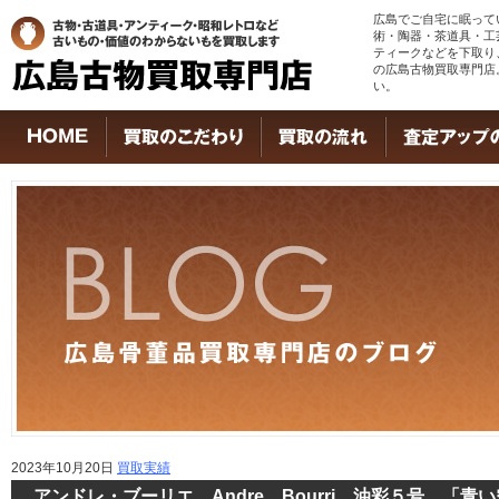
広島でご自宅に眠って
術・陶器・茶道具・工
ティークなどを下取り
の広島古物買取専門店
い。
2023年10月20日
買取実績
アンドレ・ブーリエ Andre Bourri 油彩５号 「