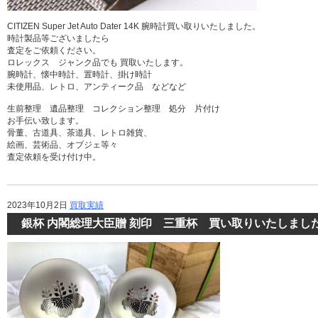
CITIZEN Super Jet Auto Dater 14K 腕時計買い取りいたしました。
時計製品等ございましたら
査定をご依頼ください。
ロレックス ジャンク品でも 買取いたします。
腕時計、懐中時計、置時計、掛け時計
未使用品、レトロ、アンティーク品 などなど
生前整理 遺品整理 コレクション整理 処分 片付け
お手伝い致します。
骨董、古道具、茶道具、レトロ雑貨、
絵画、芸術品、オブジェ等々
査定依頼を受け付け中。
2023年10月2日
買取実績
銀杯 内閣総理大臣贈 刻印 三重杯 買い取りいたしまし