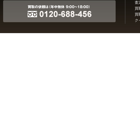
査
買
買
ク