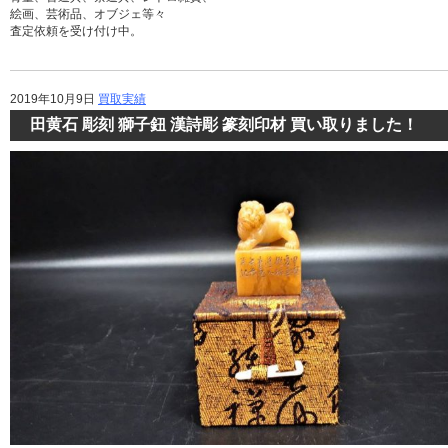
絵画、芸術品、オブジェ等々
査定依頼を受け付け中。
2019年10月9日
買取実績
田黄石 彫刻 獅子鈕 漢詩彫 篆刻印材 買い取りました！