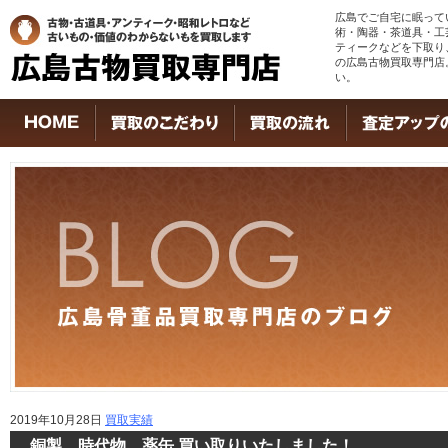
広島でご自宅に眠って
術・陶器・茶道具・工
ティークなどを下取り
の広島古物買取専門店
い。
2019年10月28日
買取実績
銅製 時代物 薬缶 買い取りいたしました！