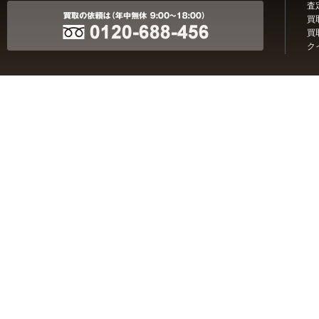
査
買
買
ク