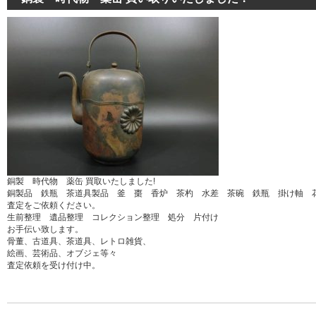
銅製 時代物 薬缶 買取いたしました!
銅製品 鉄瓶 茶道具製品 釜 棗 香炉 茶杓 水差 茶碗 鉄瓶 掛け軸 
査定をご依頼ください。
生前整理 遺品整理 コレクション整理 処分 片付け
お手伝い致します。
骨董、古道具、茶道具、レトロ雑貨、
絵画、芸術品、オブジェ等々
査定依頼を受け付け中。