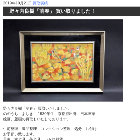
2019年10月21日
買取実績
野々内良樹「萌春」 買い取りました！
野々内良樹「萌春」 買取いたしました。
ののうち よしき 1930年生 京都府出身 日本画家
絵画、版画の買取もいたしております。
生前整理 遺品整理 コレクション整理 処分 片付け
お手伝い致します。
骨董、古道具、茶道具、レトロ雑貨、