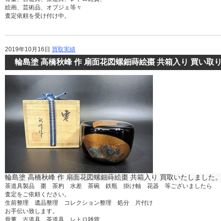
絵画、芸術品、オブジェ等々
査定依頼を受け付け中。
2019年10月16日
買取実績
輪島塗 高橋秋峰 作 扇面花図螺鈿蒔絵棗 共箱入り 買い取
輪島塗 高橋秋峰 作 扇面花図螺鈿蒔絵棗 共箱入り 買取いたしました
茶道具製品 棗 茶杓 水差 茶碗 鉄瓶 掛け軸 花器 等ございましたら
査定をご依頼ください。
生前整理 遺品整理 コレクション整理 処分 片付け
お手伝い致します。
骨董、古道具、茶道具、レトロ雑貨、