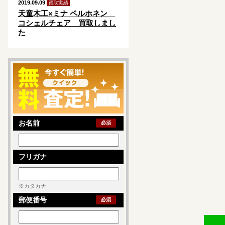
2019.09.09
買取実績
天童木工×ミナ ペルホネン
コシェルチェア 買取しまし
た
お名前
必須
フリガナ
※カタカナ
郵便番号
必須