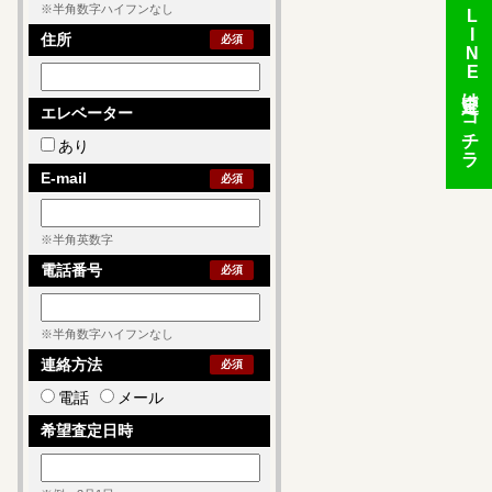
※半角数字ハイフンなし
LINE
住所
必須
査定はコチラ
エレベーター
あり
E-mail
必須
※半角英数字
電話番号
必須
※半角数字ハイフンなし
連絡方法
必須
電話
メール
希望査定日時