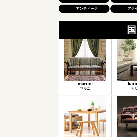
アンティーク
アク
国
maruni
kar
マルニ
カ