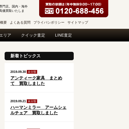
専門店。国内・海外
高価買取いたしま
概要
よくある質問
プライバシポリシー
サイトマップ
エリア
クイック査定
LINE査定
新着トピックス
2019.09.30
未分類
アンティーク家具 まとめ
て 買取しました
2019.09.21
未分類
ハーマンミラー アームシェ
ルチェア 買取しました