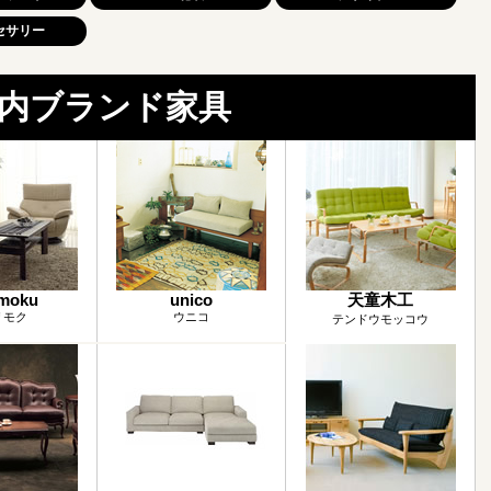
セサリー
内ブランド家具
imoku
unico
天童木工
リモク
ウニコ
テンドウモッコウ