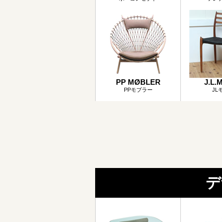
PP MØBLER
J.L.M
PPモブラー
JL
デ