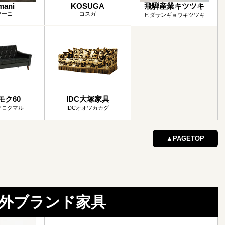
mani
KOSUGA
飛騨産業キツツキ
マーニ
コスガ
ヒダサンギョウキツツキ
モク60
IDC大塚家具
クロクマル
IDCオオツカカグ
▲PAGETOP
外ブランド家具