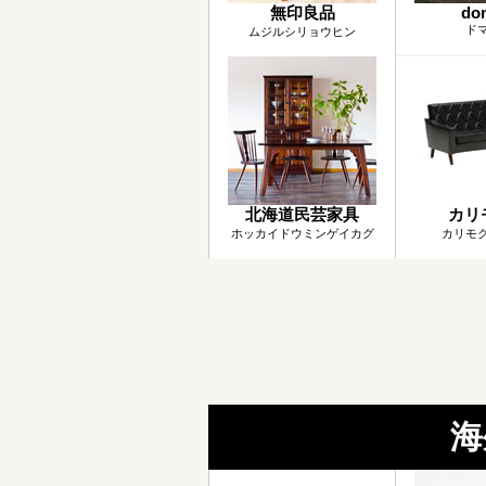
無印良品
do
ド
ムジルシリョウヒン
北海道民芸家具
カリ
ホッカイドウミンゲイカグ
カリモ
海