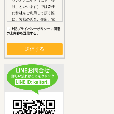
ワンオアエイト（以下「弊
社」といいます）では皆様
に弊社をご利用して頂く際
に、皆様の氏名、住所、電
話番号、e-mailアドレス等
上記プライバシーポリシーに
同意
お取引やご連絡に必要な情
の上内容を送信する。
報（以下「個人情報」とい
います）を開示して頂く場
合があります。
弊社は、個人情報保護法の
趣旨の下、このプライバシ
ーポリシーに則って個人情
報を取り扱います。
このプライバシーポリシー
は、弊社が開示頂いた個人
情報の取扱いに関する皆様
と弊社との間のお約束で