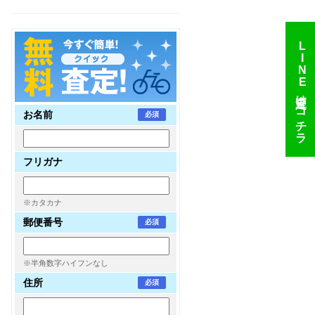
LINE
査定はコチラ
お名前
必須
フリガナ
※カタカナ
郵便番号
必須
※半角数字ハイフンなし
住所
必須