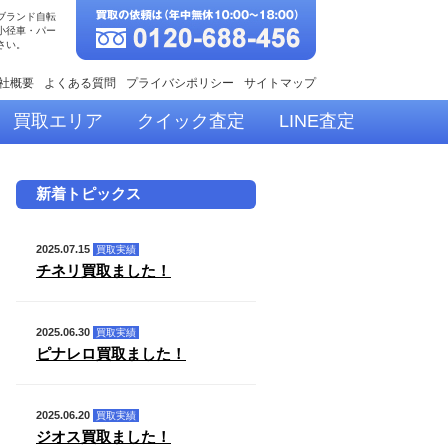
ブランド自転
小径車・パー
さい。
社概要
よくある質問
プライバシポリシー
サイトマップ
買取エリア
クイック査定
LINE査定
新着トピックス
2025.07.15
買取実績
チネリ買取ました！
2025.06.30
買取実績
ピナレロ買取ました！
2025.06.20
買取実績
ジオス買取ました！