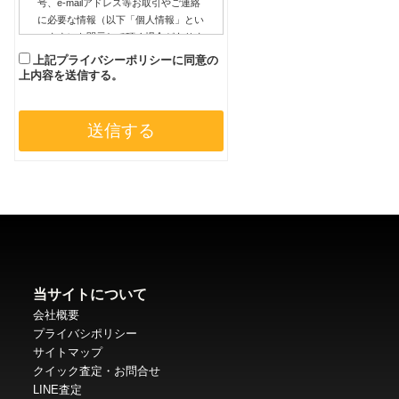
号、e-mailアドレス等お取引やご連絡
に必要な情報（以下「個人情報」とい
います）を開示して頂く場合がありま
す。
上記プライバシーポリシーに
同意の
上内容を送信する。
弊社は、個人情報保護法の趣旨の下、
このプライバシーポリシーに則って個
人情報を取り扱います。
このプライバシーポリシーは、弊社が
開示頂いた個人情報の取扱いに関する
皆様と弊社との間のお約束です。
当サイトについて
■個人情報の利用目的について
会社概要
弊社は個人情報を以下の目的で利用さ
プライバシポリシー
せて頂きます。
サイトマップ
クイック査定・お問合せ
LINE査定
1.皆様へのサービスの提供及び代金の