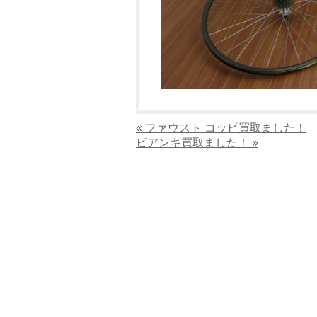
« ファウスト コッピ買取ました！
ビアンキ買取ました！ »