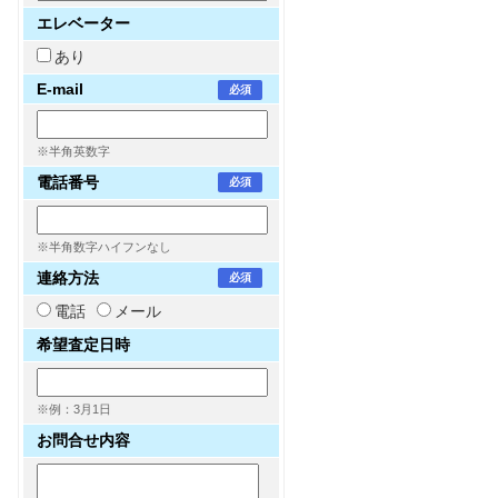
エレベーター
あり
E-mail
必須
※半角英数字
電話番号
必須
※半角数字ハイフンなし
連絡方法
必須
電話
メール
希望査定日時
※例：3月1日
お問合せ内容