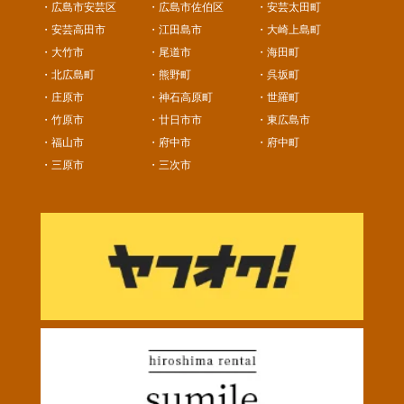
・広島市安芸区
・広島市佐伯区
・安芸太田町
・安芸高田市
・江田島市
・大崎上島町
・大竹市
・尾道市
・海田町
・北広島町
・熊野町
・呉坂町
・庄原市
・神石高原町
・世羅町
・竹原市
・廿日市市
・東広島市
・福山市
・府中市
・府中町
・三原市
・三次市