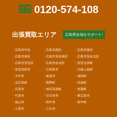
0120-574-108
出張買取エリア
広島県全域をサポート!
・広島市中区
・広島市西区
・広島市東区
・広島市南区
・広島市安佐南区
・広島市安佐北区
・広島市安芸区
・広島市佐伯区
・安芸太田町
・安芸高田市
・江田島市
・大崎上島町
・大竹市
・尾道市
・海田町
・北広島町
・熊野町
・呉坂町
・庄原市
・神石高原町
・世羅町
・竹原市
・廿日市市
・東広島市
・福山市
・府中市
・府中町
・三原市
・三次市