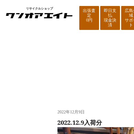
リサイクルショップ
出張査
即日支
広島
定
払
域
0円
現金決
サポ
済
ト
新着情報
2022年12月9日
2022.12.9入荷分