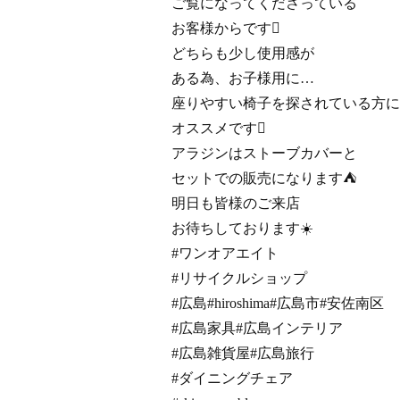
ご覧になってくださっている
お客様からです
どちらも少し使用感が
ある為、お子様用に…
座りやすい椅子を探されている方に
オススメです
アラジンはストーブカバーと
セットでの販売になります⛺
明日も皆様のご来店
お待ちしております☀️
#ワンオアエイト
#リサイクルショップ
#広島#hiroshima#広島市#安佐南区
#広島家具#広島インテリア
#広島雑貨屋#広島旅行
#ダイニングチェア