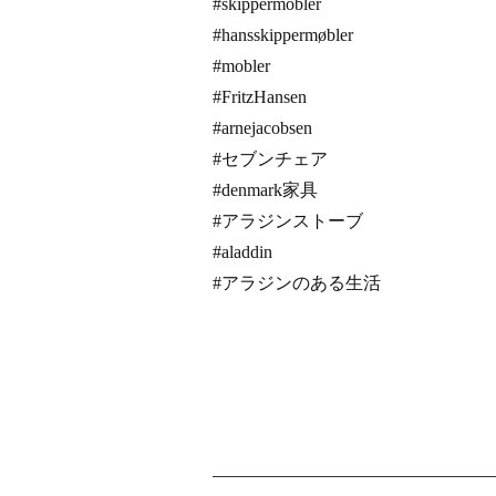
#skippermobler
#hansskippermøbler
#mobler
#FritzHansen
#arnejacobsen
#セブンチェア
#denmark家具
#アラジンストーブ
#aladdin
#アラジンのある生活