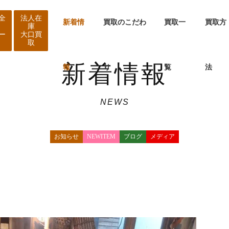
全
法人在
新着情
買取のこだわ
買取一
買取方
庫
ー
大口買
取
新着情報
報
り
覧
法
NEWS
お知らせ
NEWITEM
ブログ
メディア