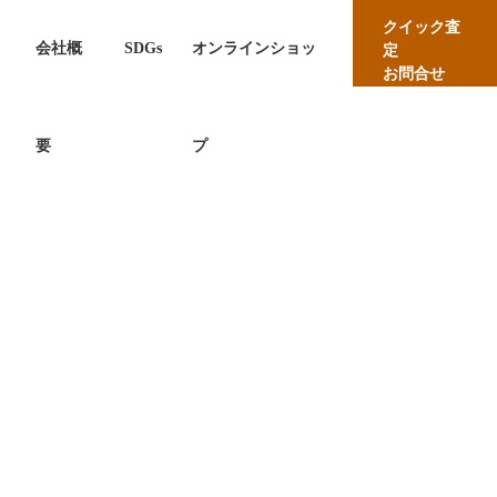
クイック査
会社概
SDGs
オンラインショッ
定
お問合せ
要
プ