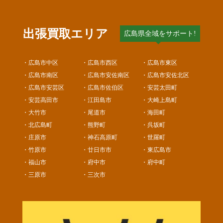
出張買取エリア
広島県全域をサポート!
・広島市中区
・広島市西区
・広島市東区
・広島市南区
・広島市安佐南区
・広島市安佐北区
・広島市安芸区
・広島市佐伯区
・安芸太田町
・安芸高田市
・江田島市
・大崎上島町
・大竹市
・尾道市
・海田町
・北広島町
・熊野町
・呉坂町
・庄原市
・神石高原町
・世羅町
・竹原市
・廿日市市
・東広島市
・福山市
・府中市
・府中町
・三原市
・三次市