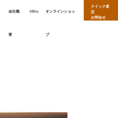
クイック査
会社概
SDGs
オンラインショッ
定
お問合せ
要
プ