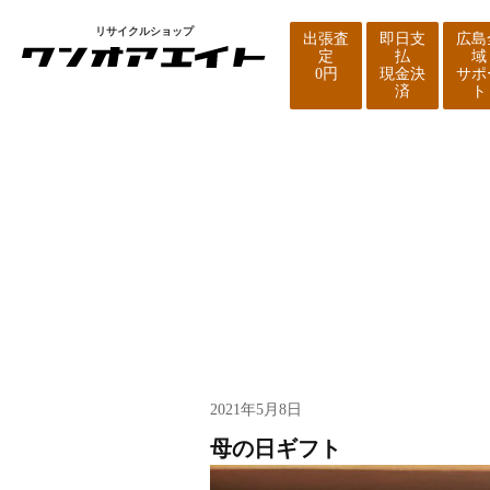
リサイクルショップ
出張査
即日支
広島
定
払
域
0円
現金決
サポ
済
ト
新着情報
2021年5月8日
母の日ギフト