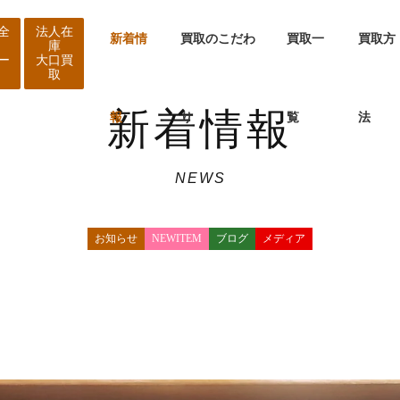
全
法人在
新着情
買取のこだわ
買取一
買取方
庫
ー
大口買
取
新着情報
報
り
覧
法
NEWS
お知らせ
NEWITEM
ブログ
メディア