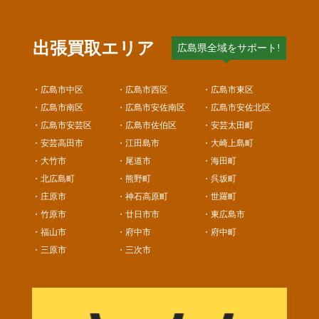
出張買取エリア
広島県全域をサポート!
・広島市中区
・広島市西区
・広島市東区
・広島市南区
・広島市安佐南区
・広島市安佐北区
・広島市安芸区
・広島市佐伯区
・安芸太田町
・安芸高田市
・江田島市
・大崎上島町
・大竹市
・尾道市
・海田町
・北広島町
・熊野町
・呉坂町
・庄原市
・神石高原町
・世羅町
・竹原市
・廿日市市
・東広島市
・福山市
・府中市
・府中町
・三原市
・三次市