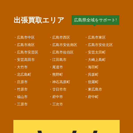
出張買取エリア
広島県全域をサポート!
・広島市中区
・広島市西区
・広島市東区
・広島市南区
・広島市安佐南区
・広島市安佐北区
・広島市安芸区
・広島市佐伯区
・安芸太田町
・安芸高田市
・江田島市
・大崎上島町
・大竹市
・尾道市
・海田町
・北広島町
・熊野町
・呉坂町
・庄原市
・神石高原町
・世羅町
・竹原市
・廿日市市
・東広島市
・福山市
・府中市
・府中町
・三原市
・三次市